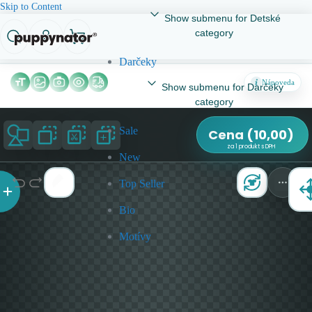
Skip to Content
Show submenu for Detské
category
Darčeky
Nápoveda
Show submenu for Darčeky
category
Sale
Cena
(
10,00
)
za 1 produkt s DPH
New
Top Seller
Bio
Motívy