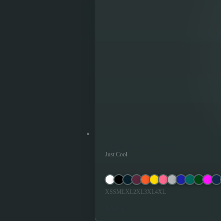
Tričko na Šport - Cool T
Just Cool
XS
S
M
L
XL
2XL
3XL
4XL
9,90 €