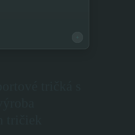
rtové tričká s
výroba
 tričiek