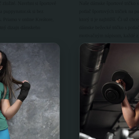
 zložité. Navrhni si športové
Naše dámske športové tričko s
a puppynator.sk si bez
potlač športových tričiek na p
. Priamo v online Kreátore,
ktorý ti je najbližší. Či už chc
astný dizajn dámskeho
dámske bežecké tričko s potla
motivačným nápisom, každé z 