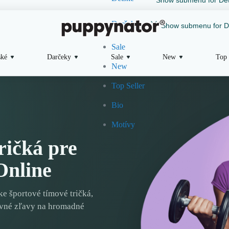
Darčeky
Show submenu for D
Sale
ské
Darčeky
Sale
New
Top 
New
Top Seller
Bio
Motívy
ričká pre
Online
ke športové tímové tričká,
evné zľavy na hromadné