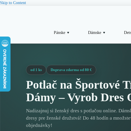
Skip to Content
Pánske
Dámske
Det
od 1 ks
Doprava zdarma od 80 €
Potlač na Športové T
Dámy – Vyrob Dres 
Nadizajnuj si ženský dres s potlačou online. Dáms
dresy pre ženské družstvá! Do 48 hodín a množst
objednávky!