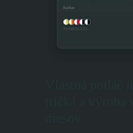
PROACT PA4015 Dámske Športové
Kariban
XS
S
M
L
XL
XXL
11,90 €
Vlastná potlač 
tričká a výroba 
dresov