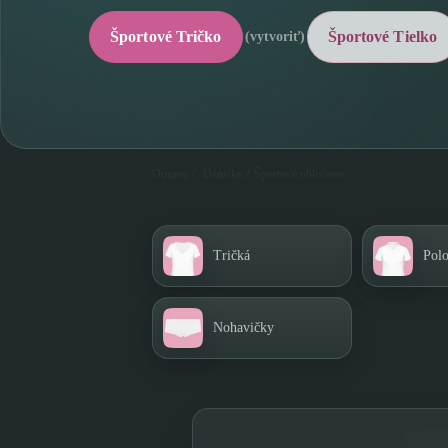
Športové Tričko
Športové Tielko
(vytvoriť)
/
/
Domov
Športové oblečenie
Dámske
Tričká
Polo
Nohavičky