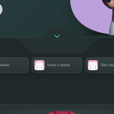
košele
Svetre a mikiny
Dlhé ruk