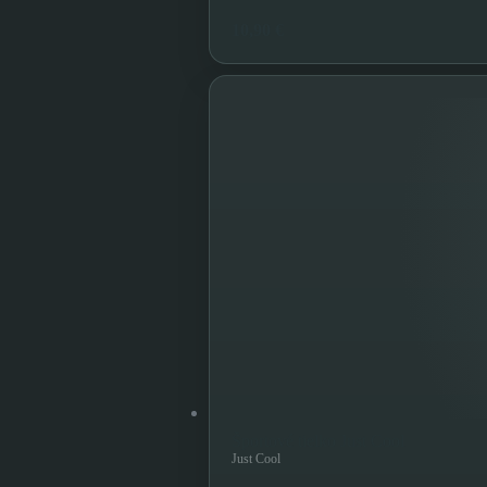
10,90 €
Športové tielko Just Cool
Just Cool