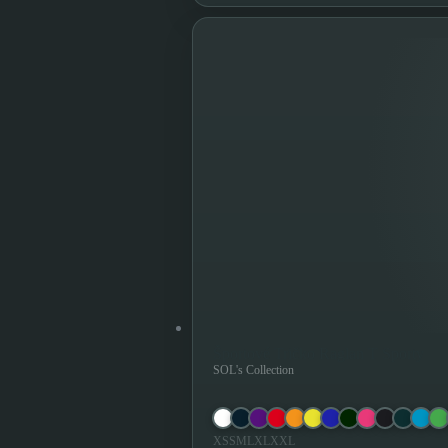
Športové Tričko Raglan T Sporty
SOL's Collection
XS
S
M
L
XL
XXL