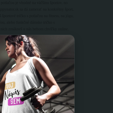
 potlačou je vhodné na väčšinu športov, no
uppynator.sk sa dá zamerať na konkrétny šport,
eš športové tričko s potlačou na fitness, na jógu,
čou, alebo funkčné dámske tričko s
nich zmákneš u nás behom chvíľky online.