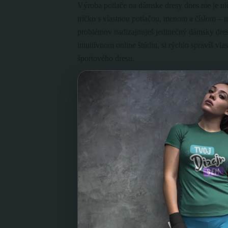
Výroba potlače na dámske dresy dnes nie je nič
tričko s vlastnou potlačou, menom a číslom – n
problémov nadizajnuješ jedinečný dámsky dres
intuitívnom online štúdiu, si rýchlo spravíš vl
športového dresu.