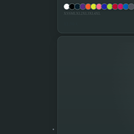
XS
S
M
L
XL
2XL
3XL
4XL
11,90 €