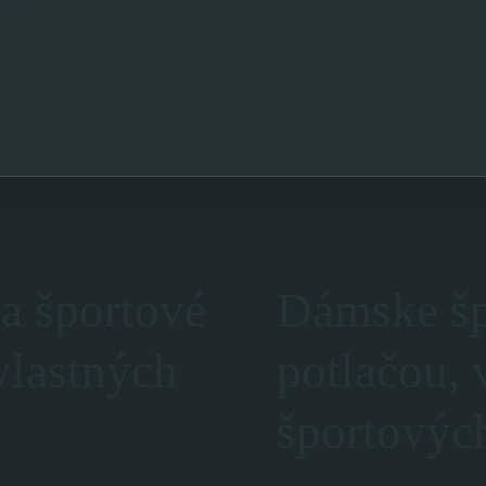
 Tričko
na športové
Dámske špo
vlastných
potlačou, 
športových