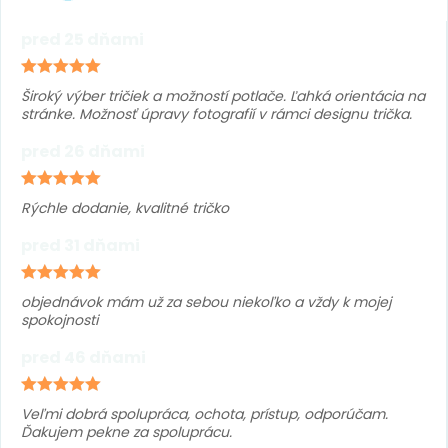
pred 25 dňami
Široký výber tričiek a možností potlače. Ľahká orientácia na
stránke. Možnosť úpravy fotografií v rámci designu trička.
pred 26 dňami
Rýchle dodanie, kvalitné tričko
pred 31 dňami
objednávok mám už za sebou niekoľko a vždy k mojej
spokojnosti
pred 46 dňami
Veľmi dobrá spolupráca, ochota, prístup, odporúčam.
Ďakujem pekne za spoluprácu.