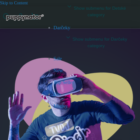
Skip to Content
Show submenu for Detské
category
Darčeky
Show submenu for Darčeky
category
Sale
New
Top Seller
Bio
Motívy