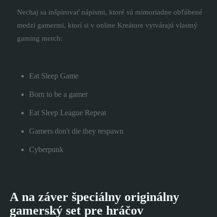
Nechaj sa inšpirovať nápismi, ktoré sú mimoriadne obľúbené
medzi gamermi, ktorí si v online Kreátore vytvárajú vlastný
gaming merch:
Eat Sleep Game
Born to be a gamer
Eat Sleep League Repeat
Gamers don't die they respawn
Cyberpunk
A na záver špeciálny originálny
gamerský set pre hráčov