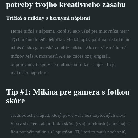
potreby tvojho kreatívneho zásahu
Tričká a mikiny s hernými nápismi
Herné tričká s nápismi, ktoré sú ako ušité pre milovníka hier?
Tých máme hneď niekoľko. Medzi topky patrí napríklad tento
nápis či táto gamerská zombie mikina. Ako na vlastné herné
tričko? Máš X možností. Ale ak chceš ozaj originál,
odporúčame ti spraviť kombináciu fotka + nápis. Tu je
niekoľko nápadov:
Tip #1: Mikina pre gamera s fotkou
skóre
JJednoduchý nápad, ktorý povie veľa bez zbytočných slov.
Sprav si screen alebo fotku skóre (svojho rekordu) a nechaj si
ňou potlačiť mikinu s kapucňou. Tí, ktorí to majú pochopiť,