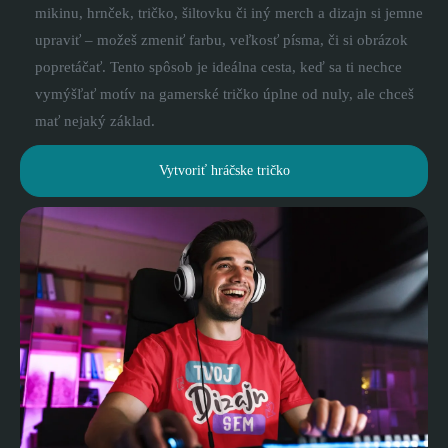
mikinu, hrnček, tričko, šiltovku či iný merch a dizajn si jemne
upraviť – možeš zmeniť farbu, veľkosť písma, či si obrázok
popretáčať. Tento spôsob je ideálna cesta, keď sa ti nechce
vymýšľať motív na gamerské tričko úplne od nuly, ale chceš
mať nejaký základ.
Vytvoriť hráčske tričko