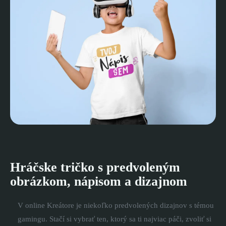
Hráčske tričko s predvoleným
obrázkom, nápisom a dizajnom
V online Kreátore je niekoľko predvolených dizajnov s témou
gamingu. Stačí si vybrať ten, ktorý sa ti najviac páči, zvoliť si