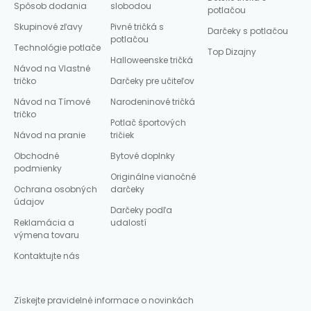
Spôsob dodania
slobodou
potlačou
Skupinové zľavy
Pivné tričká s
Darčeky s potlačou
potlačou
Technológie potlače
Top Dizajny
Halloweenske tričká
Návod na Vlastné
tričko
Darčeky pre učiteľov
Návod na Tímové
Narodeninové tričká
tričko
Potlač športových
Návod na pranie
tričiek
Obchodné
Bytové doplnky
podmienky
Originálne vianočné
Ochrana osobných
darčeky
údajov
Darčeky podľa
Reklamácia a
udalostí
výmena tovaru
Kontaktujte nás
Získejte pravidelné informace o novinkách