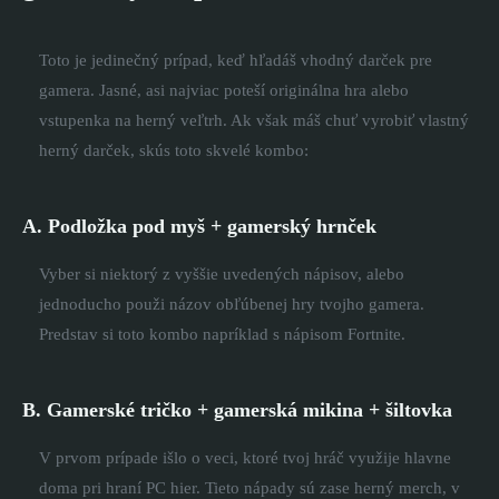
Toto je jedinečný prípad, keď hľadáš vhodný darček pre
gamera. Jasné, asi najviac poteší originálna hra alebo
vstupenka na herný veľtrh. Ak však máš chuť vyrobiť vlastný
herný darček, skús toto skvelé kombo:
A. Podložka pod myš + gamerský hrnček
Vyber si niektorý z vyššie uvedených nápisov, alebo
jednoducho použi názov obľúbenej hry tvojho gamera.
Predstav si toto kombo napríklad s nápisom Fortnite.
B. Gamerské tričko + gamerská mikina + šiltovka
V prvom prípade išlo o veci, ktoré tvoj hráč využije hlavne
doma pri hraní PC hier. Tieto nápady sú zase herný merch, v