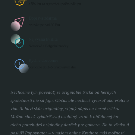
a 5% len za registráciu počas nákupu
Doprava zdarma
pri nákupe nad 80 Eur
Najvyššia kvalita
Nemecké a Belgické značky
Rýchle doručenie
doručíme do 3–5 pracovných dní
Nechceme tým povedať, že originálne tričká od herných
spoločností nie sú fajn. Občas ale nechceš vyzerať ako všetci a
viac ťa baví skôr originálny, vtipný nápis na herné tričko.
Možno chceš vyjadriť svoj osobitný vzťah k obľúbenej hre,
alebo potrebuješ originálny darček pre gamera. Na to všetko ti
poslúži Puppynator – v našom online Kreátore máš možnosť