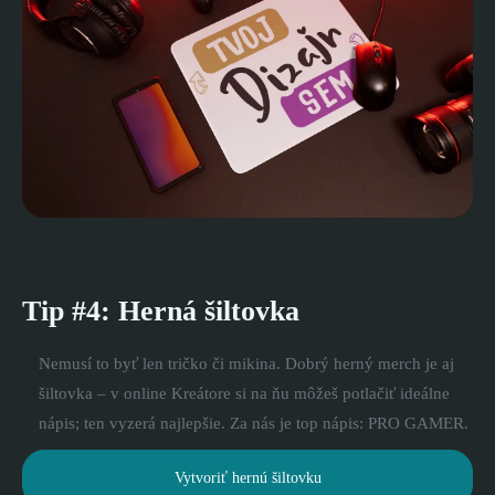
Tip #4: Herná šiltovka
Nemusí to byť len tričko či mikina. Dobrý herný merch je aj
šiltovka – v online Kreátore si na ňu môžeš potlačiť ideálne
nápis; ten vyzerá najlepšie. Za nás je top nápis: PRO GAMER.
Vytvoriť hernú šiltovku