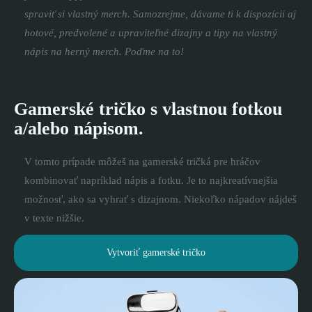
spraviť si vlastný merch. Samozrejme, dávame ti k dispozícii aj
hotové, predvolené a upraviteľné dizajny a tipy na vlastný
nápis na herný merch. Poďme na to!
Gamerské tričko s vlastnou fotkou
a/alebo nápisom.
V tomto prípade môžeš na gamerské tričká pre hráčov
kombinovať napríklad nápis a fotku. Je to najkreatívnejšia
možnosť, ako sa vyhrať s dizajnom. Niekoľko nápadov nájdeš
v texte nižšie.
Vytvoriť gamerské tričko