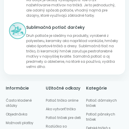
nažehľovanie motívov na tričká. Je to jednoduchý,
ale odolný spôsob potlače, vhodný najmä pre
dizajny, ktoré využívajú základné farby.
Sublimačná potlač darčeky
Druh potlače je ideálny na produkty, vyrobené z
polyesteru, keramiky ako napríklad vankúše, hrnčeky
alebo športové tričká a dresy. Sublimačná tlač na
tričko, či keramický hrnček zaručuje pestrofarebné
motívy v najvyššej kvalite. Samotná potlač a aj
predmety a oblečenie, na ktoré sa používa, vydržia
veľmi dlho.
Informácie
Užitočné odkazy
Kategórie
Často kladené
Potlač trička online
Potlač dámskych
otázky
tričiek
Ako vytvoriť tričko
Objednávka
Potlač pánskych
Potlač tričiek pre deti
tričiek
Možnosti platby
Rozlúčka so
Detské tričká s