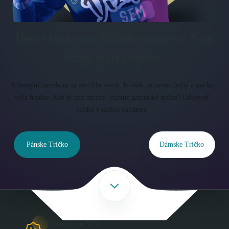
Herné tričko pre každého gamera? Tvoj
herný merch online!
S herným merchom sa roztrhlo vrece. Je však pomerne drahý a má ho
veľa hráčov. Ako si teda spraviť vlastné gamerské tričko? Odpoveď
nájdeš v online Kreátore.
Pánske Tričko
Dámske Tričko
Zľava až do 50 %