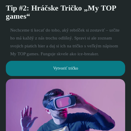
Tip #2: Hráčske Tričko „My TOP
games“
Nechceme ti kecať do toho, aký rebríček si zostaviť – určite
ho má každý z nás trochu odlišný. Spravi si ale zoznam
svojich piatich hier a daj si ich na tričko s veľkým nápisom
My TOP games. Funguje skvele ako ice-breaker.
Vytvoriť tričko