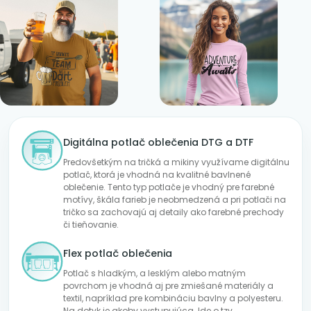
Digitálna potlač oblečenia DTG a DTF
Predovšetkým na tričká a mikiny využívame digitálnu
potlač, ktorá je vhodná na kvalitné bavlnené
oblečenie. Tento typ potlače je vhodný pre farebné
motívy, škála farieb je neobmedzená a pri potlači na
tričko sa zachovajú aj detaily ako farebné prechody
či tieňovanie.
Flex potlač oblečenia
Potlač s hladkým, a lesklým alebo matným
povrchom je vhodná aj pre zmiešané materiály a
textil, napríklad pre kombináciu bavlny a polyesteru.
Na dotyk je akoby vystupujúca. Ide o tzv.