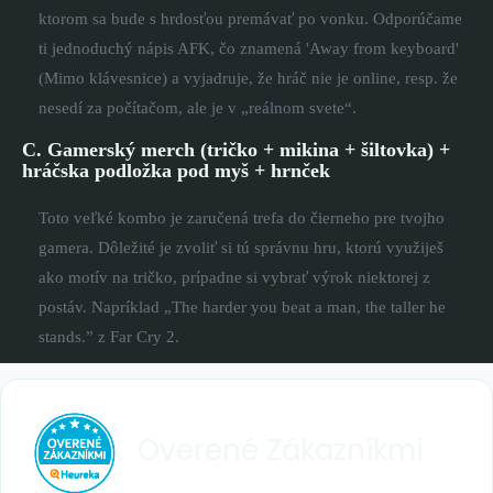
ktorom sa bude s hrdosťou premávať po vonku. Odporúčame
ti jednoduchý nápis AFK, čo znamená 'Away from keyboard'
(Mimo klávesnice) a vyjadruje, že hráč nie je online, resp. že
nesedí za počítačom, ale je v „reálnom svete“.
C. Gamerský merch (tričko + mikina + šiltovka) +
hráčska podložka pod myš + hrnček
Toto veľké kombo je zaručená trefa do čierneho pre tvojho
gamera. Dôležité je zvoliť si tú správnu hru, ktorú využiješ
ako motív na tričko, prípadne si vybrať výrok niektorej z
postáv. Napríklad „The harder you beat a man, the taller he
stands.” z Far Cry 2.
Overené
Zákazníkmi