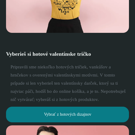
Vyberieš si hotové valentínske tričko
Pripravili sme niekoľko hotových tričiek, vankúšov a
hrnčekov s overenými valentínskymi motívmi. V tomto
prípade si len vyberieš ten valentínsky darček, ktorý sa ti
najviac páči, hodíš ho do online košíka, a je to. Nepotrebuješ
nič vytvárať; vyberáš si z hotových produktov.
Vybrať z hotových dizajnov