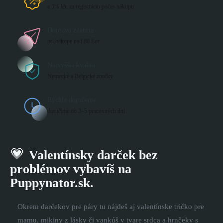
a 5% len za registráciu počas nákupu
Doprava zdarma
pri nákupe nad 80 Eur
Najvyššia kvalita
Nemecké a Belgické značky
Rýchle doručenie
doručíme do 3–5 pracovných dní
💗
Valentínsky darček bez
problémov vybavíš na
Puppynator.sk.
Okrem darčekov pre páry tu nájdeš aj valentínske tričko pre
mamu, mikiny z lásky či vankúš v tvare srdca a hrnčeky s