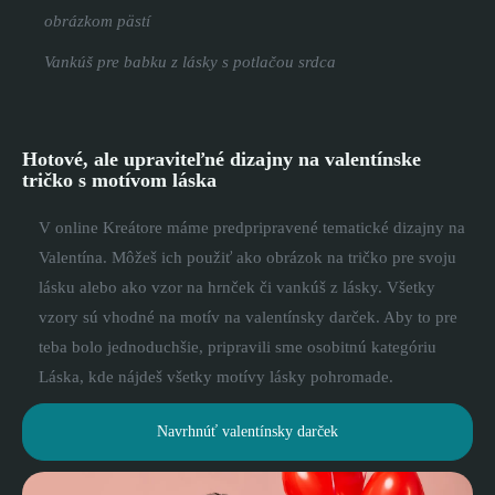
obrázkom pästí
Vankúš pre babku z lásky s potlačou srdca
Hotové, ale upraviteľné dizajny na valentínske
tričko s motívom láska
V online Kreátore máme predpripravené tematické dizajny na
Valentína. Môžeš ich použiť ako obrázok na tričko pre svoju
lásku alebo ako vzor na hrnček či vankúš z lásky. Všetky
vzory sú vhodné na motív na valentínsky darček. Aby to pre
teba bolo jednoduchšie, pripravili sme osobitnú kategóriu
Láska, kde nájdeš všetky motívy lásky pohromade.
Navrhnúť valentínsky darček