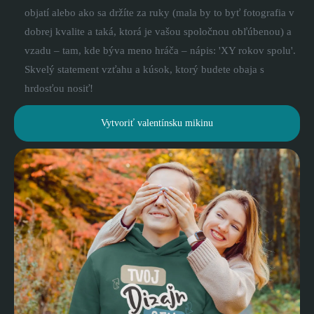
objatí alebo ako sa držíte za ruky (mala by to byť fotografia v
dobrej kvalite a taká, ktorá je vašou spoločnou obľúbenou) a
vzadu – tam, kde býva meno hráča – nápis: 'XY rokov spolu'.
Skvelý statement vzťahu a kúsok, ktorý budete obaja s
hrdosťou nosiť!
Vytvoriť valentínsku mikinu