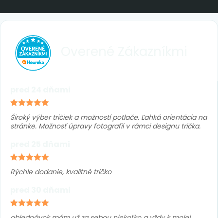
Overené
Zákazníkmi
pred 24 dňami
Široký výber tričiek a možností potlače. Ľahká orientácia na
stránke. Možnosť úpravy fotografií v rámci designu trička.
pred 25 dňami
Rýchle dodanie, kvalitné tričko
pred 30 dňami
objednávok mám už za sebou niekoľko a vždy k mojej