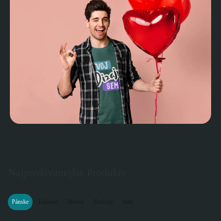
Najpredávanejšie Produkty
Pánske
Dámske
Detské
Darčeky
Sale