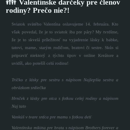
👪
Valentínske darčeky pre členov
rodiny? Prečo nie?!
Sviatok svätého Valentína oslavujeme 14. februára. Kto
však povedal, že je to sviatok iba pre páry? My tvrdíme,
že je to skvelá príležitosť na vyjadrenie lásky k babke,
tatovi, mame, starým rodičom, bratovi či sestre. Skús si
pripraviť niektorý z týchto tipov v online Kreátore a
uvidíš, ako potešíš celú rodinu!
Tričko z lásky pre sestru s nápisom Najlepšia sestra a
obrázkom srdiečka
Hrnček z lásky pre otca s fotkou celej rodiny a nápisom
Naj tato
Vankúš v tvare srdca pre mamu s fotkou detí
Valentínska mikina pre brata s nápisom Brothers forever a