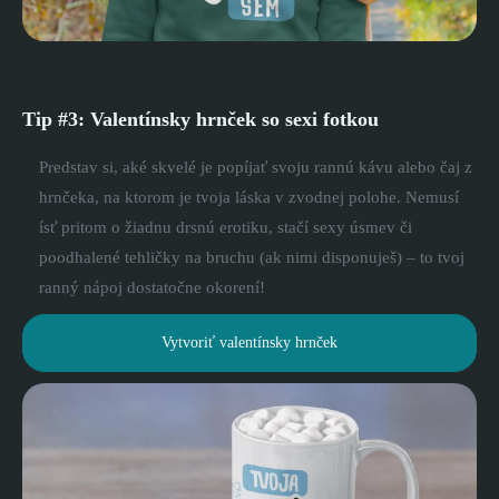
Tip #3: Valentínsky hrnček so sexi fotkou
Predstav si, aké skvelé je popíjať svoju rannú kávu alebo čaj z
hrnčeka, na ktorom je tvoja láska v zvodnej polohe. Nemusí
ísť pritom o žiadnu drsnú erotiku, stačí sexy úsmev či
poodhalené tehličky na bruchu (ak nimi disponuješ) – to tvoj
ranný nápoj dostatočne okorení!
Vytvoriť valentínsky hrnček