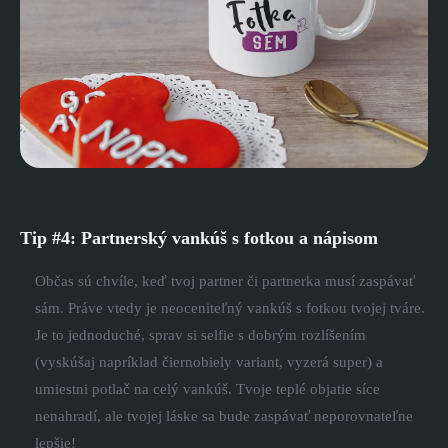
Tip #4: Partnerský vankúš s fotkou a nápisom
Občas sú chvíle, keď tvoj partner či partnerka musí zaspávať
sám. Práve vtedy je neoceniteľný vankúš s fotkou tvojej tváre.
Je to jednoduché, sprav si selfie s dobrým rozlíšením
(vyskúšaj napríklad čiernobiely variant, vyzerá super) a
umiestni potlač na celý vankúš. Tvoje teplé objatie síce
nenahradí, ale tvojej láske sa bude zaspávať neporovnateľne
lepšie!