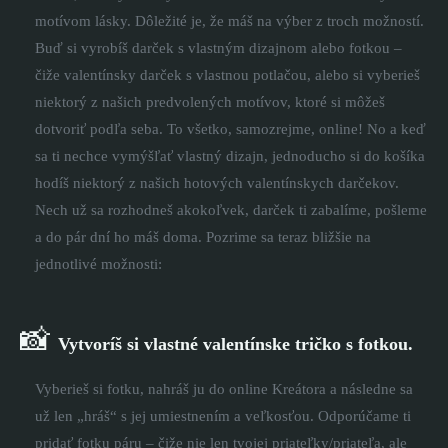
motívom lásky. Dôležité je, že máš na výber z troch možností.
Buď si vyrobíš darček s vlastným dizajnom alebo fotkou –
čiže valentínsky darček s vlastnou potlačou, alebo si vyberieš
niektorý z našich predvolených motívov, ktoré si môžeš
dotvoriť podľa seba. To všetko, samozrejme, online! No a keď
sa ti nechce vymýšľať vlastný dizajn, jednoducho si do košíka
hodíš niektorý z našich hotových valentínskych darčekov.
Nech už sa rozhodneš akokoľvek, darček ti zabalíme, pošleme
a do pár dní ho máš doma. Pozrime sa teraz bližšie na
jednotlivé možnosti:
📸
Vytvoríš si vlastné valentínske tričko s fotkou.
Vyberieš si fotku, nahráš ju do online Kreátora a následne sa
už len „hráš“ s jej umiestnením a veľkosťou. Odporúčame ti
pridať fotku páru – čiže nie len tvojej priateľky/priateľa, ale