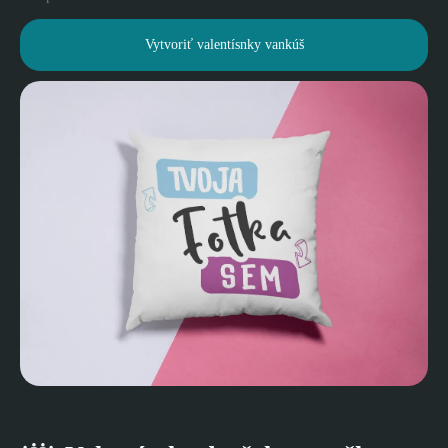
Vytvoriť valentísnky vankúš