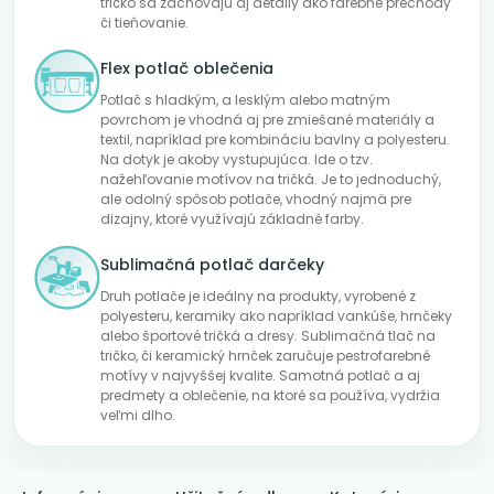
tričko sa zachovajú aj detaily ako farebné prechody
či tieňovanie.
Flex potlač oblečenia
Potlač s hladkým, a lesklým alebo matným
povrchom je vhodná aj pre zmiešané materiály a
textil, napríklad pre kombináciu bavlny a polyesteru.
Na dotyk je akoby vystupujúca. Ide o tzv.
nažehľovanie motívov na tričká. Je to jednoduchý,
ale odolný spôsob potlače, vhodný najmä pre
dizajny, ktoré využívajú základné farby.
Sublimačná potlač darčeky
Druh potlače je ideálny na produkty, vyrobené z
polyesteru, keramiky ako napríklad vankúše, hrnčeky
alebo športové tričká a dresy. Sublimačná tlač na
tričko, či keramický hrnček zaručuje pestrofarebné
motívy v najvyššej kvalite. Samotná potlač a aj
predmety a oblečenie, na ktoré sa používa, vydržia
veľmi dlho.