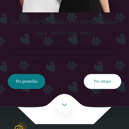
Darček na Valentína? Vyrob ho online,
napr. tričko pre páry!
Naber odvahu a vytvor originálny valentínsky darček online.
Valentínske tričká, vankúš s motívom lásky či hrnček so srdcom.
Máme láskyplné darčeky pre všetkých!
Pre priateľku
Pre chlapa
Zľava až do 50 %