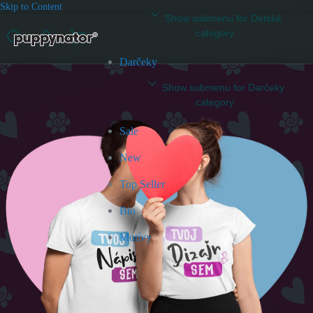
Skip to Content
Show submenu for Detské
category
Darčeky
Show submenu for Darčeky
category
Sale
New
Top Seller
Bio
Motívy