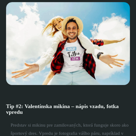
Tip #2: Valentínska mikina – nápis vzadu, fotka
vpredu
Predstav si mikinu pre zamilovaných, ktorá funguje skoro ako
športový dres. Vpredu je fotografia vášho páru, napríklad v