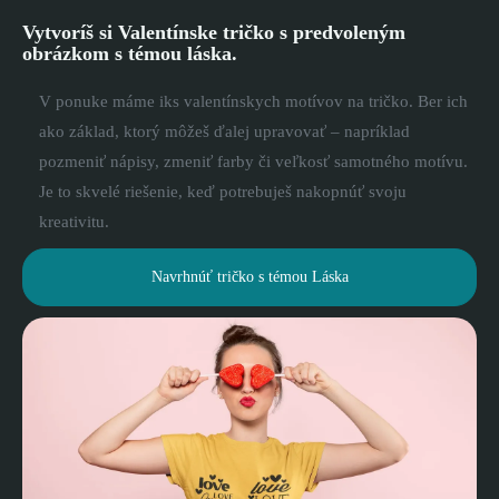
Vytvoríš si Valentínske tričko s predvoleným
obrázkom s témou láska.
V ponuke máme iks valentínskych motívov na tričko. Ber ich
ako základ, ktorý môžeš ďalej upravovať – napríklad
pozmeniť nápisy, zmeniť farby či veľkosť samotného motívu.
Je to skvelé riešenie, keď potrebuješ nakopnúť svoju
kreativitu.
Navrhnúť tričko s témou Láska