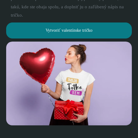
takú, kde ste obaja spolu, a doplniť ju o zaľúbený nápis na
tričko.
Vytvoriť valentínske tričko