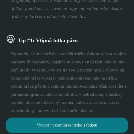
originálny darček na Valentína. Aby to však nebola „len“
fotka, ponúkame ti overené tipy na valentínsky dizajn
tričiek a darčekov od našich užívateľov.
😆
Tip #1: Vtipná fotka páru
Popravde, ak si chceš dať potlačiť tričko fotkou seba a svojho
partnera či partnerky, najskôr sa zamysli nad tým, ako by mal
taký motív vyzerať, aby ste ho spolu naozaj nosili. Obyčajná
fotka totiž môže vyzerať pekne ako suvenír, ale na tričku
potom môže pôsobiť celkom nudne. Akonáhle však spravíte s
partnerom grimasu alebo sa odfotíte v netradičnej, smiešnej
polohe, dostane tričko iný rozmer. Takže, zvesela na crazy
fotoshooting – ulovení už ste, buďte uletení!
Vytvoriť valentínske tričko s fotkou