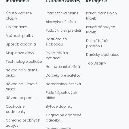
Informácie
Užitočné odkazy
Kategórie
Často kladené
Potlač trička online
Potlač dámskych
otázky
tričiek
Ako vytvoriť tričko
Objednávka
Potlač pánskych
Potlač tričiek pre deti
tričiek
Možnosti platby
Rozlúčka so
Detské tričká s
Spôsob dodania
slobodou
potlačou
Skupinové zľavy
Pivné tričká s
Darčeky s potlačou
potlačou
Technológie potlače
Top Dizajny
Halloweenske tričká
Návod na Vlastné
tričko
Darčeky pre učiteľov
Návod na Tímové
Narodeninové tričká
tričko
Potlač športových
Návod na pranie
tričiek
Obchodné
Bytové doplnky
podmienky
Originálne vianočné
Ochrana osobných
darčeky
údajov
Darčeky podľa